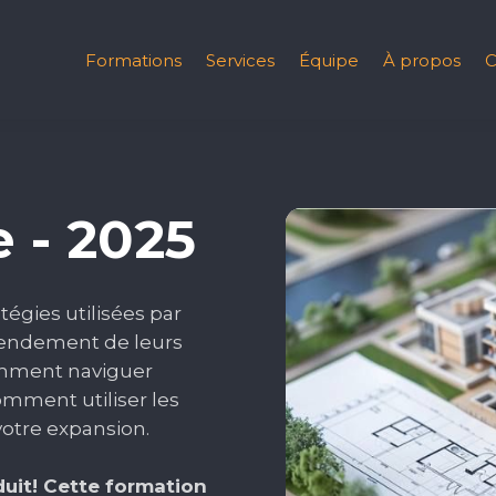
Formations
Services
Équipe
À propos
C
 - 2025
égies utilisées par
 rendement de leurs
omment naviguer
comment utiliser les
votre expansion.
duit! Cette formation