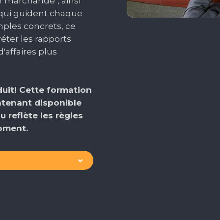
eur marchande", ainsi
qui guident chaque
mples concrets, ce
éter les rapports
'affaires plus
duit! Cette formation
ntenant disponible
u reflète les règles
moment.