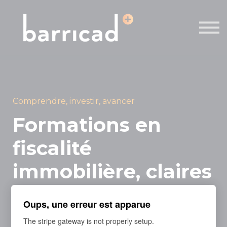
À propos
Contact
Se connecter
S'inscrire
Comprendre, investir, avancer
Formations en
fiscalité
immobilière, claires
et accessibles
Oups, une erreur est apparue
The stripe gateway is not properly setup.
Offertes par des professionnels en fiscalité, en droit et en