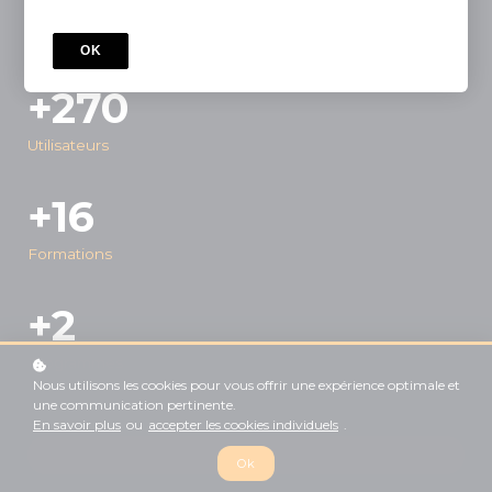
évaluation d'entreprise, les formations Barricad+ sont
structurées, pratiques et ancrées dans la réalité du terrain.
OK
+270
Utilisateurs
+16
Formations
+2
Programmes
Nous utilisons les cookies pour vous offrir une expérience optimale et
une communication pertinente.
En savoir plus
ou
accepter les cookies individuels
.
Découvrir le programme 2026
Ok